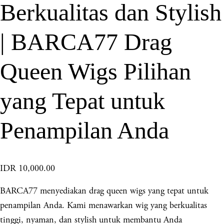
Berkualitas dan Stylish
| BARCA77 Drag
Queen Wigs Pilihan
yang Tepat untuk
Penampilan Anda
IDR 10,000.00
BARCA77 menyediakan drag queen wigs yang tepat untuk
penampilan Anda. Kami menawarkan wig yang berkualitas
tinggi, nyaman, dan stylish untuk membantu Anda