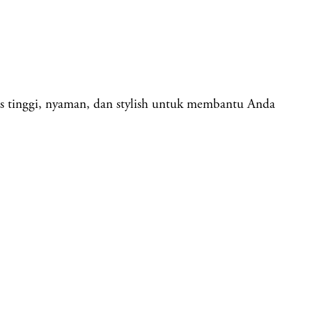
 tinggi, nyaman, dan stylish untuk membantu Anda