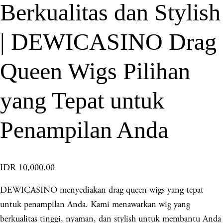
Berkualitas dan Stylish
| DEWICASINO Drag
Queen Wigs Pilihan
yang Tepat untuk
Penampilan Anda
IDR 10,000.00
DEWICASINO menyediakan drag queen wigs yang tepat
untuk penampilan Anda. Kami menawarkan wig yang
berkualitas tinggi, nyaman, dan stylish untuk membantu Anda