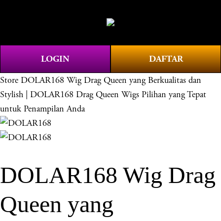
O
0
p
e
n
LOGIN
DAFTAR
M
e
Store
DOLAR168 Wig Drag Queen yang Berkualitas dan
n
Stylish | DOLAR168 Drag Queen Wigs Pilihan yang Tepat
u
untuk Penampilan Anda
DOLAR168 Wig Drag
Queen yang