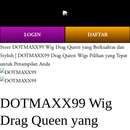
O
0
p
e
n
LOGIN
DAFTAR
M
e
Store
DOTMAXX99 Wig Drag Queen yang Berkualitas dan
n
Stylish | DOTMAXX99 Drag Queen Wigs Pilihan yang Tepat
u
untuk Penampilan Anda
DOTMAXX99 Wig
Drag Queen yang