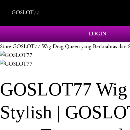
GOSLOT77
LOGIN
Store
GOSLOT77 Wig Drag Queen yang Berkualitas dan S
GOSLOT77 Wig D
Stylish | GOSLO