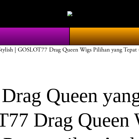
tylish | GOSLOT77 Drag Queen Wigs Pilihan yang Tepat
rag Queen yang 
T77 Drag Queen W