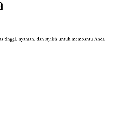
a
 tinggi, nyaman, dan stylish untuk membantu Anda