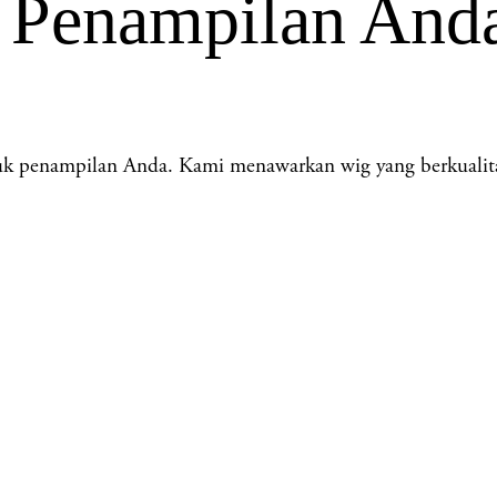
k Penampilan And
 penampilan Anda. Kami menawarkan wig yang berkualitas