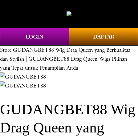
O
0
p
e
n
LOGIN
DAFTAR
M
e
Store
GUDANGBET88 Wig Drag Queen yang Berkualitas
n
dan Stylish | GUDANGBET88 Drag Queen Wigs Pilihan
u
yang Tepat untuk Penampilan Anda
GUDANGBET88 Wig
Drag Queen yang