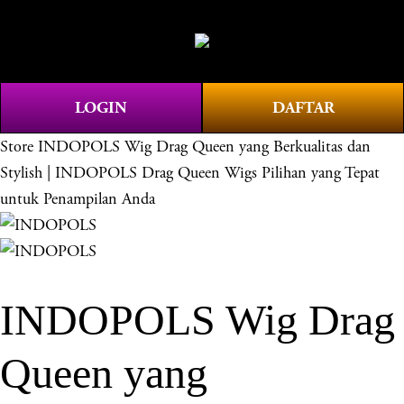
O
0
p
e
n
LOGIN
DAFTAR
M
e
Store
INDOPOLS Wig Drag Queen yang Berkualitas dan
n
Stylish | INDOPOLS Drag Queen Wigs Pilihan yang Tepat
u
untuk Penampilan Anda
INDOPOLS Wig Drag
Queen yang