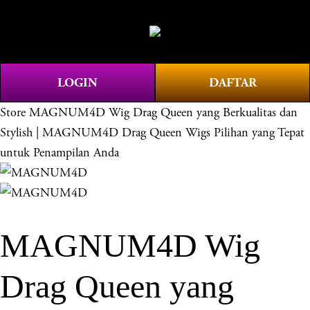
O
0
p
e
n
LOGIN
DAFTAR
M
e
Store
MAGNUM4D Wig Drag Queen yang Berkualitas dan
n
Stylish | MAGNUM4D Drag Queen Wigs Pilihan yang Tepat
u
untuk Penampilan Anda
MAGNUM4D Wig
Drag Queen yang