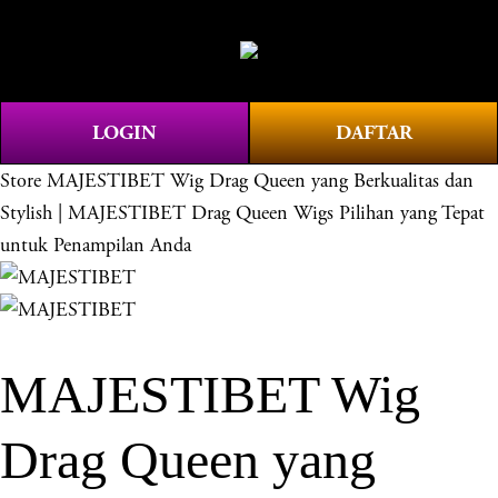
O
0
p
e
n
LOGIN
DAFTAR
M
e
Store
MAJESTIBET Wig Drag Queen yang Berkualitas dan
n
Stylish | MAJESTIBET Drag Queen Wigs Pilihan yang Tepat
u
untuk Penampilan Anda
MAJESTIBET Wig
Drag Queen yang