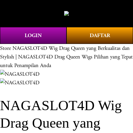
O
0
p
e
n
LOGIN
DAFTAR
M
e
Store
NAGASLOT4D Wig Drag Queen yang Berkualitas dan
n
Stylish | NAGASLOT4D Drag Queen Wigs Pilihan yang Tepat
u
untuk Penampilan Anda
NAGASLOT4D Wig
Drag Queen yang