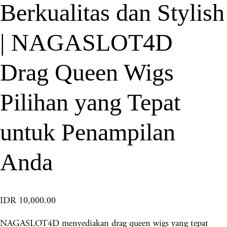
Berkualitas dan Stylish
| NAGASLOT4D
Drag Queen Wigs
Pilihan yang Tepat
untuk Penampilan
Anda
IDR 10,000.00
NAGASLOT4D menyediakan drag queen wigs yang tepat