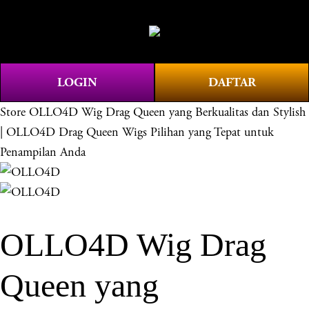
O
0
p
e
n
LOGIN
DAFTAR
M
e
Store
OLLO4D Wig Drag Queen yang Berkualitas dan Stylish
n
| OLLO4D Drag Queen Wigs Pilihan yang Tepat untuk
u
Penampilan Anda
OLLO4D Wig Drag
Queen yang