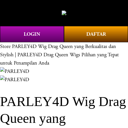
O
0
p
e
n
LOGIN
DAFTAR
M
e
Store
PARLEY4D Wig Drag Queen yang Berkualitas dan
n
Stylish | PARLEY4D Drag Queen Wigs Pilihan yang Tepat
u
untuk Penampilan Anda
PARLEY4D Wig Drag
Queen yang