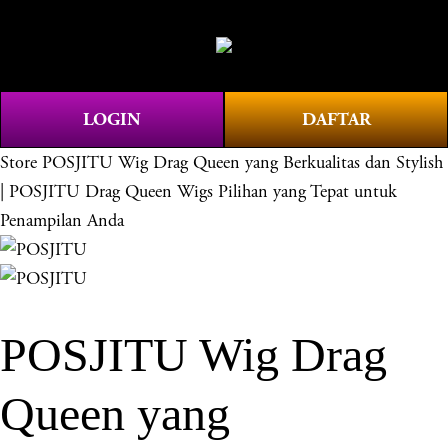
O
0
p
e
n
LOGIN
DAFTAR
M
e
Store
POSJITU Wig Drag Queen yang Berkualitas dan Stylish
n
| POSJITU Drag Queen Wigs Pilihan yang Tepat untuk
u
Penampilan Anda
POSJITU Wig Drag
Queen yang