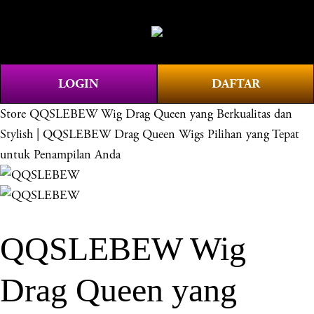
O
0
p
e
n
LOGIN
DAFTAR
M
e
Store
QQSLEBEW Wig Drag Queen yang Berkualitas dan
n
Stylish | QQSLEBEW Drag Queen Wigs Pilihan yang Tepat
u
untuk Penampilan Anda
QQSLEBEW Wig
Drag Queen yang