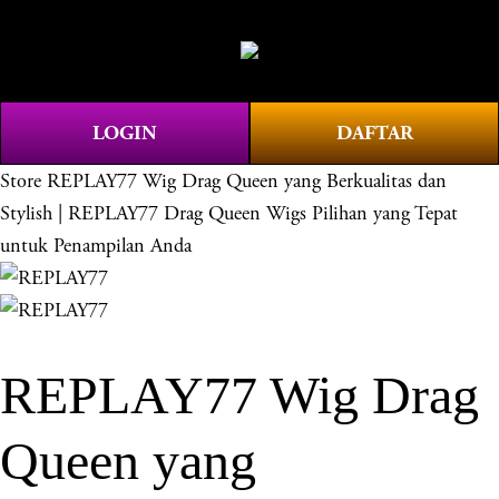
O
0
p
e
n
LOGIN
DAFTAR
M
e
Store
REPLAY77 Wig Drag Queen yang Berkualitas dan
n
Stylish | REPLAY77 Drag Queen Wigs Pilihan yang Tepat
u
untuk Penampilan Anda
REPLAY77 Wig Drag
Queen yang