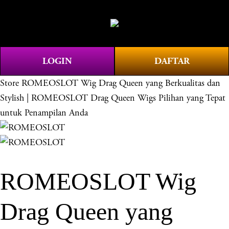
O
0
p
e
n
LOGIN
DAFTAR
M
e
Store
ROMEOSLOT Wig Drag Queen yang Berkualitas dan
n
Stylish | ROMEOSLOT Drag Queen Wigs Pilihan yang Tepat
u
untuk Penampilan Anda
ROMEOSLOT Wig
Drag Queen yang