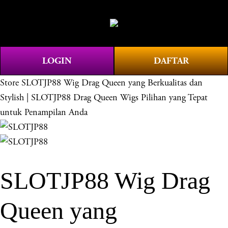
O
0
p
e
n
LOGIN
DAFTAR
M
e
Store
SLOTJP88 Wig Drag Queen yang Berkualitas dan
n
Stylish | SLOTJP88 Drag Queen Wigs Pilihan yang Tepat
u
untuk Penampilan Anda
SLOTJP88 Wig Drag
Queen yang