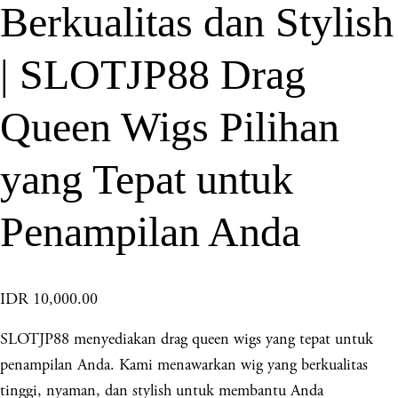
Berkualitas dan Stylish
| SLOTJP88 Drag
Queen Wigs Pilihan
yang Tepat untuk
Penampilan Anda
IDR 10,000.00
SLOTJP88 menyediakan drag queen wigs yang tepat untuk
penampilan Anda. Kami menawarkan wig yang berkualitas
tinggi, nyaman, dan stylish untuk membantu Anda