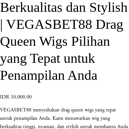
Berkualitas dan Stylish
| VEGASBET88 Drag
Queen Wigs Pilihan
yang Tepat untuk
Penampilan Anda
IDR 10,000.00
VEGASBET88 menyediakan drag queen wigs yang tepat
untuk penampilan Anda. Kami menawarkan wig yang
berkualitas tinggi, nyaman, dan stylish untuk membantu Anda