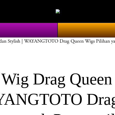
n Stylish | WAYANGTOTO Drag Queen Wigs Pilihan yan
 Drag Queen ya
WAYANGTOTO Dra