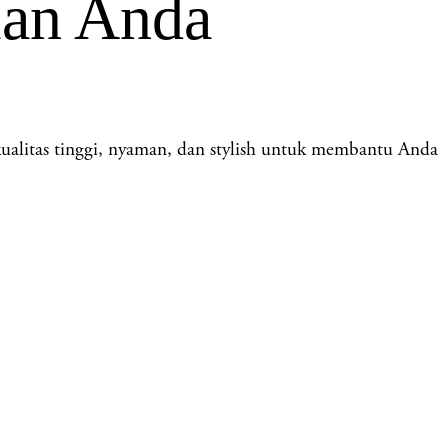
lan Anda
itas tinggi, nyaman, dan stylish untuk membantu Anda